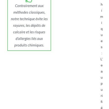
h
Contrairement aux
i
méthodes classiques,
m
notre technique évite les
i
rayures, les dépôts de
q
calcaire et les risques
u
d’allergies liés aux
e
produits chimiques.
s
:
L’
e
a
u
p
u
ri
fi
é