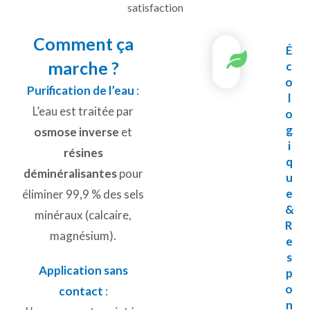
satisfaction
Comment ça
É
marche ?
c
o
Purification de l’eau
:
l
L’eau est traitée par
o
g
osmose inverse
et
i
résines
q
déminéralisantes
pour
u
e
éliminer 99,9 % des sels
&
minéraux (calcaire,
R
magnésium).
e
s
Application sans
p
o
contact
:
n