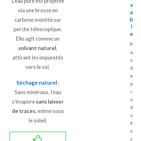
L’eau pure est projetée
s
via une brosse en
a
b
carbone montée sur
l
perche télescopique.
e
Elle agit comme un
P
solvant naturel
,
a
attirant les impuretés
s
vers le sol.
d
e
Séchage naturel
:
p
Sans minéraux, l’eau
r
o
s’évapore
sans laisser
d
de traces
, même sous
u
le soleil.
it
s
c